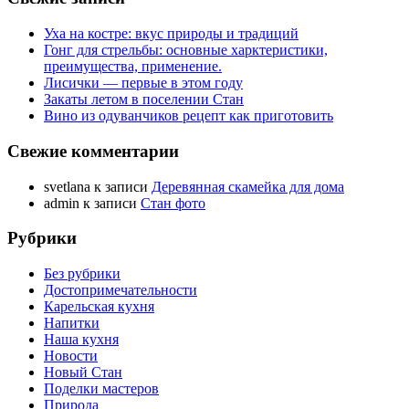
Уха на костре: вкус природы и традиций
Гонг для стрельбы: основные харктеристики,
преимущества, применение.
Лисички — первые в этом году
Закаты летом в поселении Стан
Вино из одуванчиков рецепт как приготовить
Свежие комментарии
svetlana
к записи
Деревянная скамейка для дома
admin
к записи
Стан фото
Рубрики
Без рубрики
Достопримечательности
Карельская кухня
Напитки
Наша кухня
Новости
Новый Стан
Поделки мастеров
Природа