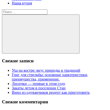
Наша кухня
Поиск
для:
Поиск
Свежие записи
Уха на костре: вкус природы и традиций
Гонг для стрельбы: основные харктеристики,
преимущества, применение.
Лисички — первые в этом году
Закаты летом в поселении Стан
Вино из одуванчиков рецепт как приготовить
Свежие комментарии