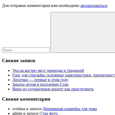
Для отправки комментария вам необходимо
авторизоваться
.
Поиск
для:
Поиск
Свежие записи
Уха на костре: вкус природы и традиций
Гонг для стрельбы: основные харктеристики, преимущест
Лисички — первые в этом году
Закаты летом в поселении Стан
Вино из одуванчиков рецепт как приготовить
Свежие комментарии
svetlana
к записи
Деревянная скамейка для дома
admin
к записи
Стан фото