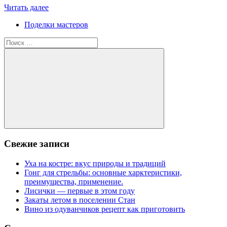
Читать далее
Поделки мастеров
Поиск
для:
Поиск
Свежие записи
Уха на костре: вкус природы и традиций
Гонг для стрельбы: основные харктеристики,
преимущества, применение.
Лисички — первые в этом году
Закаты летом в поселении Стан
Вино из одуванчиков рецепт как приготовить